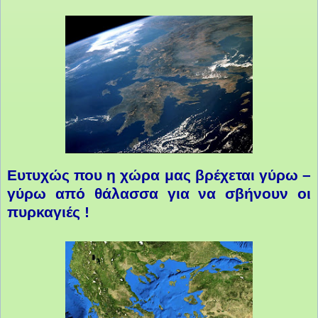
Ευτυχώς που η χώρα μας βρέχεται γύρω –
γύρω από θάλασσα για να σβήνουν οι
πυρκαγιές !